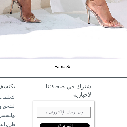
Fabia Set
العرض السريع
اشترك في صحيفتنا
يكتشف
الإخبارية
التعليمات
الشحن وا
بوليسيس
طرق الد
إشترك الآن