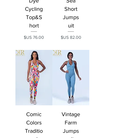
Dye
Sea
Cycling
Short
Top&S
Jumps
hort
uit
السعر
السعر
Comic
Vintage
Colors
Farm
Traditio
Jumps