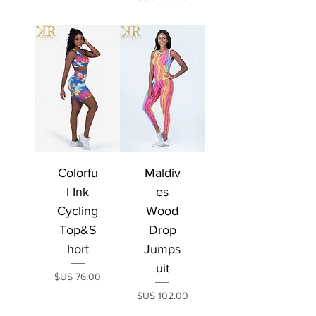
Colorfu
Maldiv
l Ink
es
Cycling
Wood
Top&S
Drop
hort
Jumps
uit
السعر
السعر