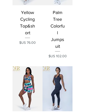
Yellow
Palm
Cycling
Tree
Top&sh
Colorfu
ort
l
Jumps
السعر
uit
السعر