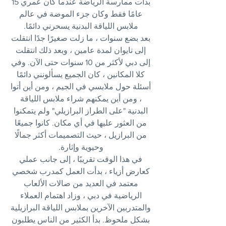
بدأت ممارسة الرياضة عندما كان عمري 15
عامًا فقط وكان جزء الموضة في عالم
ملابس اللياقة البدنية يسحرني دائمًا.
بعد بضع سنوات ، ما زلت صغيرًا جدًا انتقلت
إلى تايوان لمدة عامين ، وبعد ذلك انتقلت
إلى دبي لأكثر من 10 سنوات حتى الآن. وفي
كلا المكانين ، كان الجميع يسألونني دائمًا
أسئلة حول ملابسي في الجيم ، ومن أين أتوا
، ومن أين يمكنهم شراء ملابس اللياقة
البدنية "على الطراز البرازيلي" ولم يتمكنوا
من العثور عليها في أي مكان. كانوا جميعًا
من البرازيل ، حيث التصميمات أكثر جمالًا
وحيوية وإثارة.
في هذا الوقت تقريبًا ، إلى جانب عملي
كعارض أزياء ، بدأت العمل كمدرب شخصي
معتمد في العديد من صالات الألعاب
الرياضية في دبي ، وزاد اهتمام العملاء
والمتدربين الآخرين بملابس اللياقة البرازيلية
بشكل ملحوظ. بدأ الكثير من الناس يطلبون