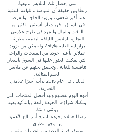
مني إحضار تلك الملابس وبيعها.
ربطًا بين حقيقة أن الموضة واللياقة البدنية
هما أكبر شغفي ، ورؤية الحاجة والفرصة
في السوق ، قررت أن أستثمر الكثير من
الوقت والمال والجهد في طرح علامتي
التجارية لملابس اللياقة البدنية ، بطريقة
برازيلية للغاية style '، ولتتمكن من تزويد
عملائي بأعلى جودة من المنتجات والراحة
التي يمكنك العثور عليها في السوق بأسعار
تنافسية للغاية ، وتحقيق بحثهم عن ملابس
الجيم المثالية.
لذلك ، في عام 2015 بدأت أخيرًا علامتي
التجارية.
أقوم اليوم بتصنيع وبيع أفضل المنتجات التي
يمكنك شراؤها. الجودة رائعة وبالتأكيد يعود
زبائني دائمًا.
رضا العملاء وجودة المنتج أمر بالغ الأهمية
من وجهة نظري.
سنوفر قريبًا العديد من الخيارات بنفس