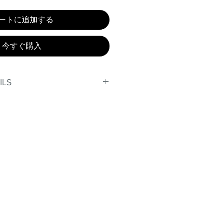
ートに追加する
今すぐ購入
ILS
, stand out in our amazing,
made out of our
lex material.
er technology makes Supplex®
ht, and softer than standard
de with cotton tend to crease
nd often fade in color; Supplex®
ave the benefits of cotton
.
t curves!
fort