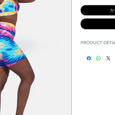
カ
PRODUCT DETA
Fit for any workout
premium bodysuit 
best Scrunchy Supp
This advanced fib
flexible, lightweig
nylon. Garments ma
and shrink easily a
was developed to h
without the pitfalls
Hugs all the righ
Cotton-soft com