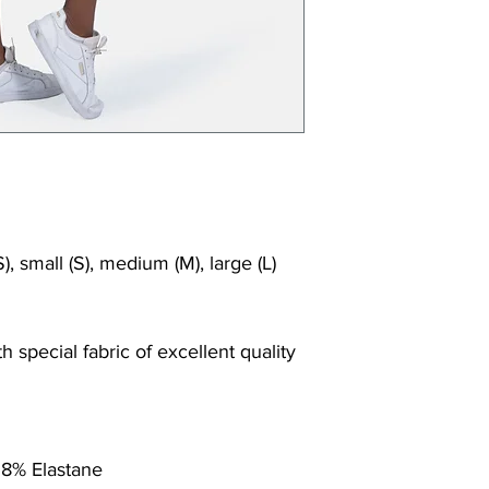
Shrink/fade resi
Faster drying th
Comfort and fr
Ideal for the gy
), small (S), medium (M), large (L)
 special fabric of excellent quality
 8% Elastane