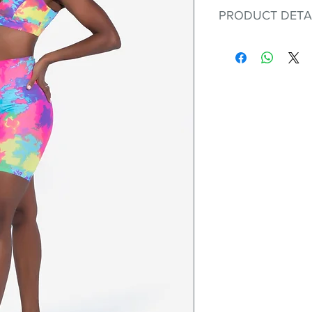
PRODUCT DETA
Fit for any workout
premium bodysuit 
best Scrunchy Supp
This advanced fib
flexible, lightweig
nylon. Garments ma
and shrink easily a
was developed to h
without the pitfalls
Hugs all the righ
Cotton-soft com
Shrink/fade resi
Faster drying th
Comfort and fr
Ideal for the gy