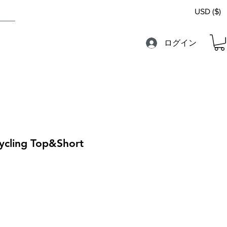
USD ($)
ログイン
Cycling Top&Short