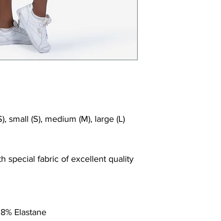
Shrink/fade resi
Faster drying th
Comfort and fr
Ideal for the gy
), small (S), medium (M), large (L)
 special fabric of excellent quality
 8% Elastane