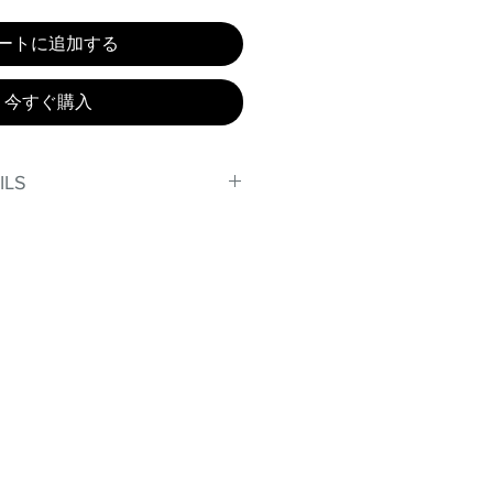
ートに追加する
今すぐ購入
ILS
, stand out in our amazing,
made out of our
lex material.
er technology makes Supplex®
ht, and softer than standard
de with cotton tend to crease
nd often fade in color; Supplex®
ave the benefits of cotton
.
t curves!
fort