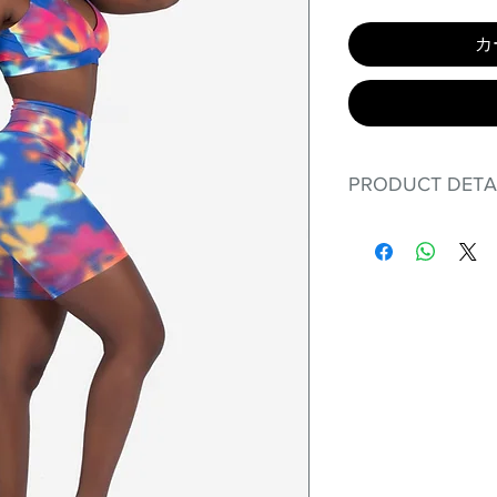
カ
PRODUCT DETA
Fit for any workout
premium bodysuit 
best Scrunchy Supp
This advanced fib
flexible, lightweig
nylon. Garments ma
and shrink easily a
was developed to h
without the pitfalls
Hugs all the righ
Cotton-soft com