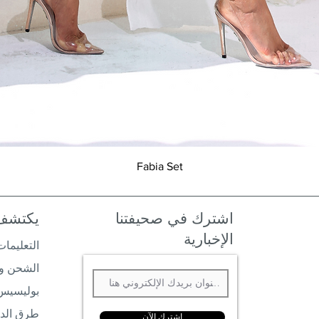
العرض السريع
Fabia Set
اشترك في صحيفتنا
يكتشف
الإخبارية
التعليمات
الشحن وا
بوليسيس
طرق الد
إشترك الآن