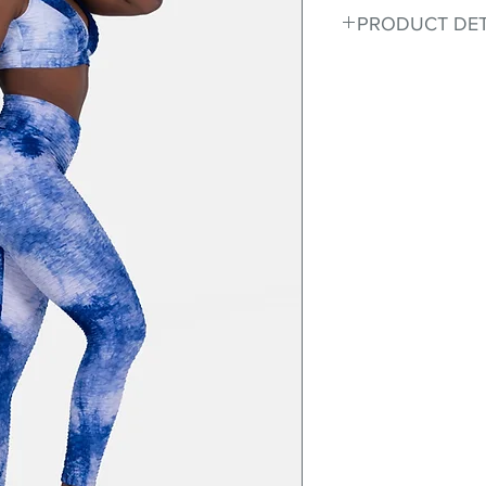
PRODUCT DET
Fit for any workout
premium bodysuit 
best Scrunchy Supp
This advanced fib
flexible, lightweig
nylon. Garments ma
and shrink easily a
was developed to h
without the pitfalls
Hugs all the right c
Cotton-soft comfor
Shrink/fade resista
Faster drying than 
Comfort and free
Ideal for the gym a