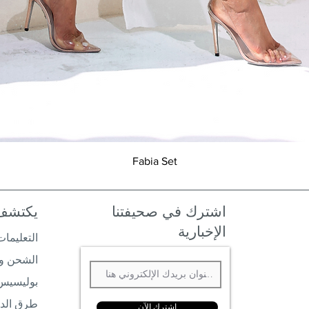
العرض السريع
Fabia Set
اشترك في صحيفتنا
يكتشف
الإخبارية
التعليمات
الشحن وا
بوليسيس
طرق الد
إشترك الآن