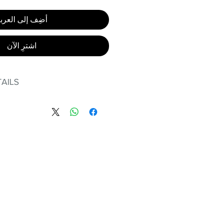
أضِف إلى العرب
اشترِ الآن
AILS
, stand out in our amazing,
made out of our
lex material.
er technology makes Supplex®
ht, and softer than standard
de with cotton tend to crease
nd often fade in color; Supplex®
ave the benefits of cotton
.
urves!
t