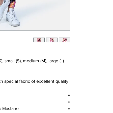
Shrink/fade resista
Faster drying than 
Comfort and free
Ideal for the gym a
), small (S), medium (M), large (L)
 special fabric of excellent quality
% Elastane