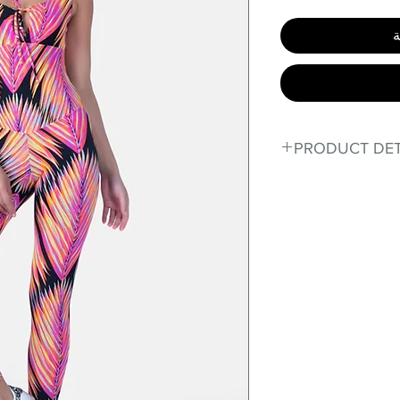
ة
PRODUCT DET
Fit for any workout
premium bodysuit 
best Scrunchy Supp
This advanced fib
flexible, lightweig
nylon. Garments ma
and shrink easily a
was developed to h
without the pitfalls
Hugs all the right c
Cotton-soft comfor