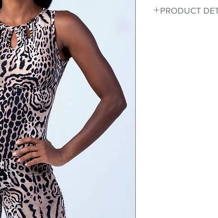
PRODUCT DET
Fit for any workout
premium bodysuit 
best Scrunchy Supp
This advanced fib
flexible, lightweig
nylon. Garments ma
and shrink easily a
was developed to h
without the pitfalls
Hugs all the right c
Cotton-soft comfor
Shrink/fade resista
Faster drying than 
Comfort and free
Ideal for the gym a