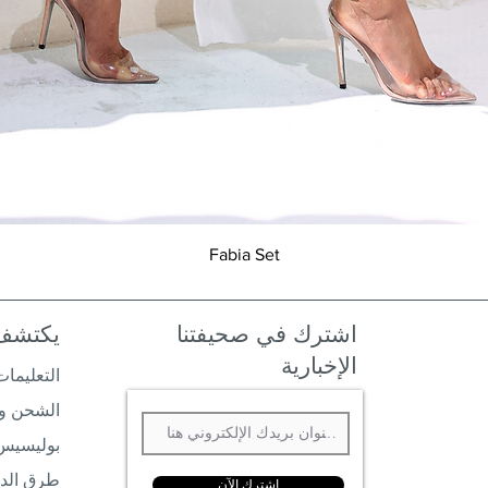
العرض السريع
Fabia Set
اشترك في صحيفتنا
يكتشف
الإخبارية
التعليمات
الشحن وا
بوليسيس
طرق الد
إشترك الآن