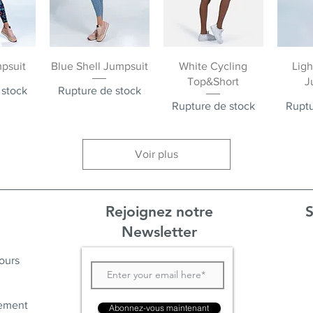
pide
Aperçu rapide
Aperçu rapide
Ape
psuit
Blue Shell Jumpsuit
White Cycling
Ligh
Top&Short
J
 stock
Rupture de stock
Rupture de stock
Ruptu
Voir plus
Rejoignez notre
S
Newsletter
ours
ement
Abonnez-vous maintenant