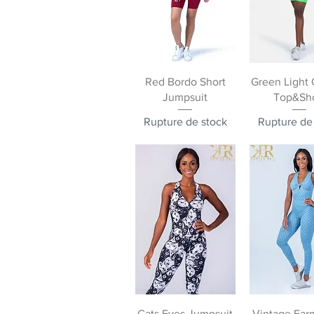
Aperçu rapide
Aperçu ra
Red Bordo Short
Green Light 
Jumpsuit
Top&Sh
Rupture de stock
Rupture de
Aperçu rapide
Aperçu ra
Cats Eyes Jumpsuit
Vintage Far