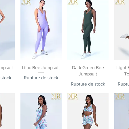
pide
Aperçu rapide
Aperçu rapide
Ape
mpsuit
Lilac Bee Jumpsuit
Dark Green Bee
Light 
Jumpsuit
To
 stock
Rupture de stock
Rupture de stock
Ruptu