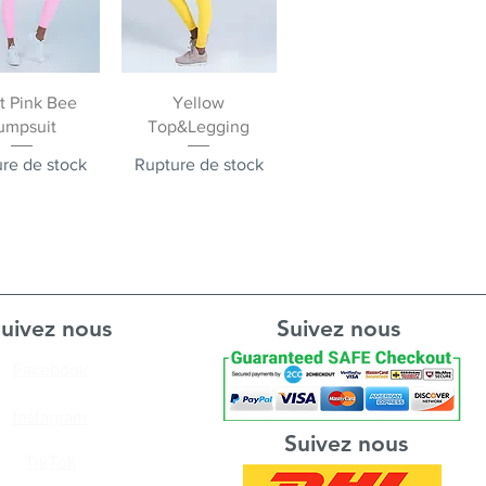
rçu rapide
Aperçu rapide
t Pink Bee
Yellow
umpsuit
Top&Legging
re de stock
Rupture de stock
uivez nous
Suivez nous
Facebook
Instagram
Suivez nous
TikTok