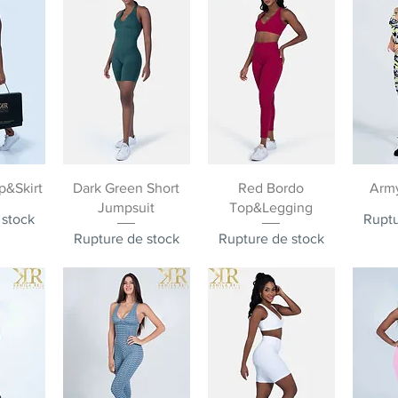
pide
Aperçu rapide
Aperçu rapide
Ape
&Skirt
Dark Green Short
Red Bordo
Arm
Jumpsuit
Top&Legging
 stock
Ruptu
Rupture de stock
Rupture de stock