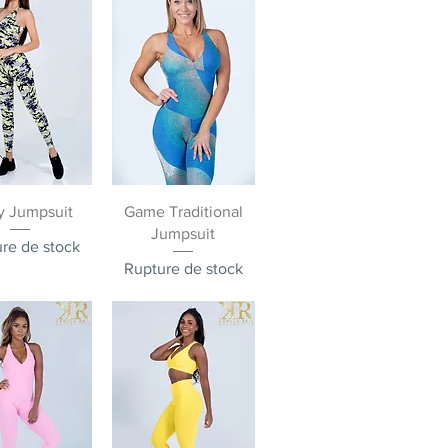
rçu rapide
Aperçu rapide
y Jumpsuit
Game Traditional
Jumpsuit
re de stock
Rupture de stock