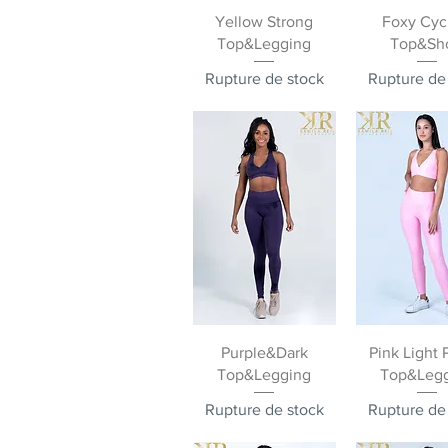
Aperçu rapide
Aperçu ra
Yellow Strong
Foxy Cyc
Top&Legging
Top&Sh
Rupture de stock
Rupture de
Aperçu rapide
Aperçu ra
Purple&Dark
Pink Light 
Top&Legging
Top&Leg
Rupture de stock
Rupture de