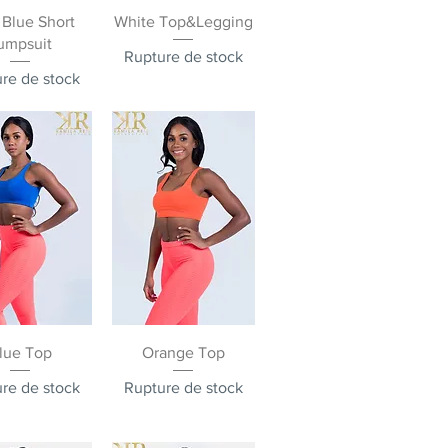
rçu rapide
Aperçu rapide
 Blue Short
White Top&Legging
umpsuit
Rupture de stock
re de stock
rçu rapide
Aperçu rapide
lue Top
Orange Top
re de stock
Rupture de stock