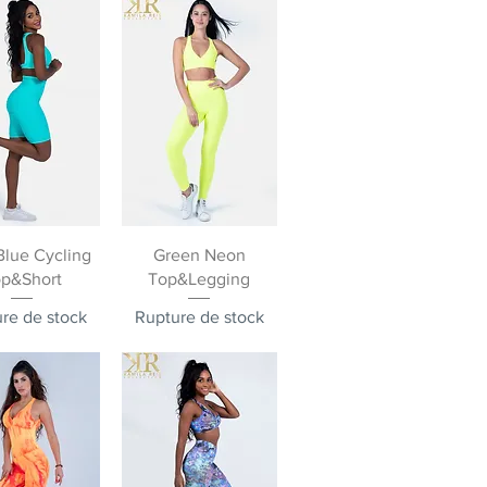
rçu rapide
Aperçu rapide
Blue Cycling
Green Neon
p&Short
Top&Legging
re de stock
Rupture de stock