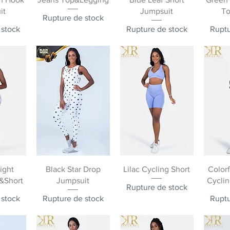
it
Jumpsuit
To
Rupture de stock
 stock
Rupture de stock
Ruptu
pide
Aperçu rapide
Aperçu rapide
Ape
ight
Black Star Drop
Lilac Cycling Short
Color
&Short
Jumpsuit
Cycli
Rupture de stock
 stock
Rupture de stock
Ruptu