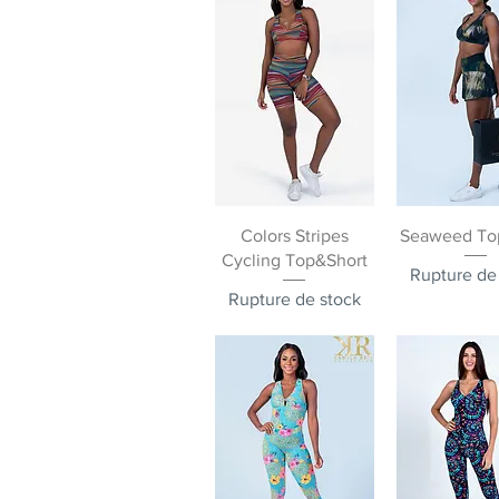
Aperçu rapide
Aperçu ra
Colors Stripes
Seaweed Top
Cycling Top&Short
Rupture de
Rupture de stock