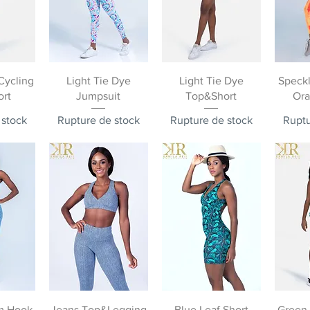
pide
Aperçu rapide
Aperçu rapide
Ape
Cycling
Light Tie Dye
Light Tie Dye
Speck
ort
Jumpsuit
Top&Short
Or
 stock
Rupture de stock
Rupture de stock
Ruptu
pide
Aperçu rapide
Aperçu rapide
Ape
m Hook
Jeans Top&Legging
Blue Leaf Short
Green 