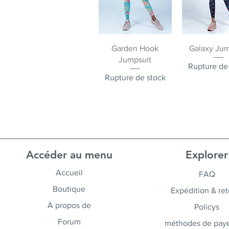
Aperçu rapide
Aperçu ra
Garden Hook
Galaxy Jum
Jumpsuit
Rupture de
Rupture de stock
Accéder au menu
Explorer
Accueil
FAQ
Boutique
Expédition & ret
À propos de
Policys
Forum
méthodes de pay