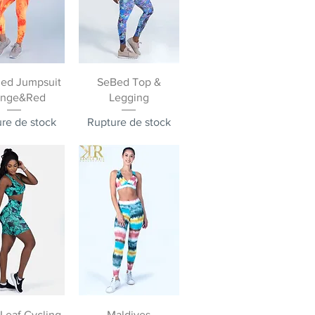
rçu rapide
Aperçu rapide
led Jumpsuit
SeBed Top &
ange&Red
Legging
re de stock
Rupture de stock
rçu rapide
Aperçu rapide
Leaf Cycling
Maldives