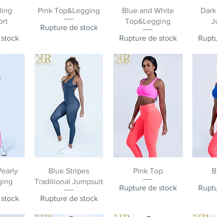
pide
Aperçu rapide
Aperçu rapide
Ape
ling
Pink Top&Legging
Blue and White
Dark
ort
Top&Legging
J
Rupture de stock
 stock
Rupture de stock
Ruptu
pide
Aperçu rapide
Aperçu rapide
Ape
Pearly
Blue Stripes
Pink Top
B
ging
Traditional Jumpsuit
Rupture de stock
Ruptu
 stock
Rupture de stock