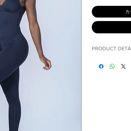
カ
PRODUCT DETA
Fit for any workout
premium bodysuit 
best Scrunchy Supp
This advanced fib
flexible, lightweig
nylon. Garments ma
and shrink easily a
was developed to h
without the pitfalls
Hugs all the righ
Cotton-soft com