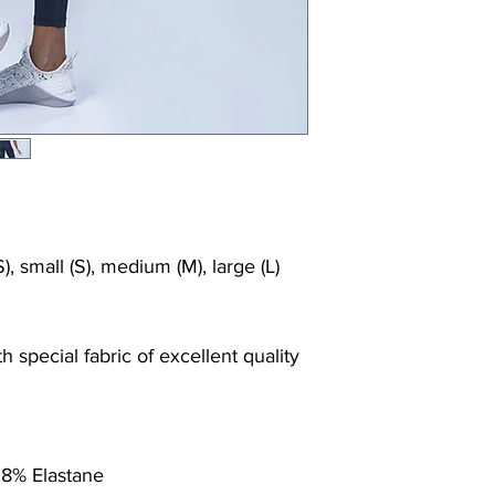
Shrink/fade resi
Faster drying th
Comfort and fr
Ideal for the gy
), small (S), medium (M), large (L)
 special fabric of excellent quality
 8% Elastane