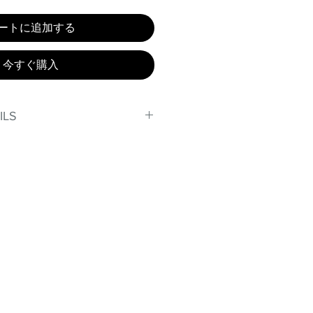
ートに追加する
今すぐ購入
ILS
, stand out in our amazing,
made out of our
lex material.
er technology makes Supplex®
ht, and softer than standard
de with cotton tend to crease
nd often fade in color; Supplex®
ave the benefits of cotton
.
t curves!
fort