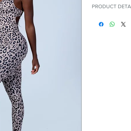
PRODUCT DETA
Fit for any workout
premium bodysuit 
best Scrunchy Supp
This advanced fib
flexible, lightweig
nylon. Garments ma
and shrink easily a
was developed to h
without the pitfalls
Hugs all the righ
Cotton-soft com
Shrink/fade resi
Faster drying th
Comfort and fr
Ideal for the gy