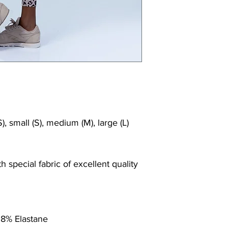
), small (S), medium (M), large (L)
 special fabric of excellent quality
 8% Elastane