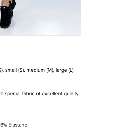
), small (S), medium (M), large (L)
 special fabric of excellent quality
 8% Elastane