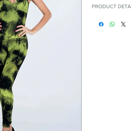
PRODUCT DETA
Fit for any workout
premium bodysuit 
best Scrunchy Supp
This advanced fib
flexible, lightweig
nylon. Garments ma
and shrink easily a
was developed to h
without the pitfalls
Hugs all the righ
Cotton-soft com
Shrink/fade resi
Faster drying th
Comfort and fr
Ideal for the gy