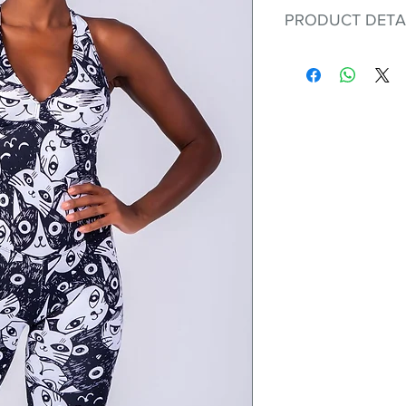
PRODUCT DETA
Fit for any workout
premium bodysuit 
best Scrunchy Supp
This advanced fib
flexible, lightweig
nylon. Garments ma
and shrink easily a
was developed to h
without the pitfalls
Hugs all the righ
Cotton-soft com
Shrink/fade resi
Faster drying th
Comfort and fr
Ideal for the gy