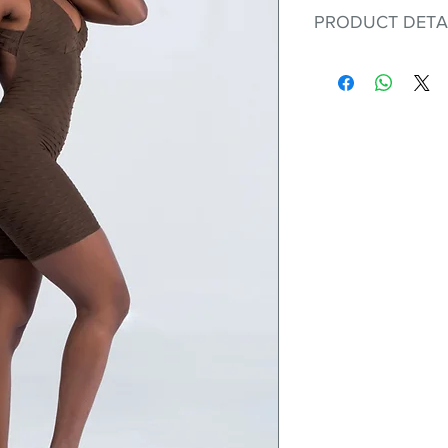
PRODUCT DETA
Fit for any workout
premium bodysuit 
best Scrunchy Supp
This advanced fib
flexible, lightweig
nylon. Garments ma
and shrink easily a
was developed to h
without the pitfalls
Hugs all the righ
Cotton-soft com
Shrink/fade resi
Faster drying th
Comfort and fr
Ideal for the gy