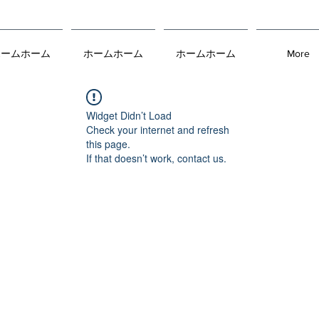
ホームホーム
ホームホーム
ホームホーム
More
Widget Didn’t Load
Check your internet and refresh
this page.
If that doesn’t work, contact us.