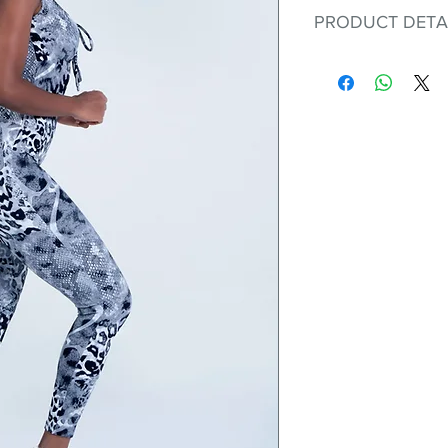
PRODUCT DETA
Fit for any workout
premium bodysuit 
best Scrunchy Supp
This advanced fib
flexible, lightweig
nylon. Garments ma
and shrink easily a
was developed to h
without the pitfalls
Hugs all the righ
Cotton-soft com
Shrink/fade resi
Faster drying th
Comfort and fr
Ideal for the gy