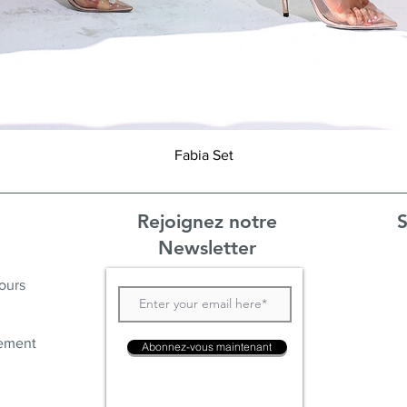
Aperçu rapide
Fabia Set
Rejoignez notre
S
Newsletter
ours
ement
Abonnez-vous maintenant