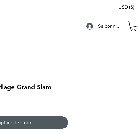
USD ($)
Se connecter
lage Grand Slam
pture de stock